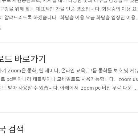
규모 자연공원으로, 사계절 내내 다양한 꽃과 나무를 감상할 수 있
구경을 위해 찾는 대표적인 가을 단풍 명소입니다. 화담숲의 이용 요
히 알려드리도록 하겠습니다. 화담숲 이용 요금 화담숲 입장권 이용
요금11,000원9,000원7,000원 화담숲 모노레일 이용 요금구분
2
,000원7,000원9,000원어린이4,000원6,000원7,000원탑승시
인 방법 화담숲에서는 다양한 할인 혜택을 제공하고 있는데요. 일반적
 있습니다. 통신사 할인 : LG 유플러스 통신사 이용 고객은 1,000
운로드 바로가기
가기 Zoom은 통화, 웹 세미나, 온라인 교육, 그룹 통화를 보호 및 커
 pc뿐 아니라 태블릿이나 모바일로도 사용가능합니다. zoom.us
 받아 사용할 수 있습니다. 아래에서 zoom pc 버전 무료 다운 받
 Zoom PC 설치방법
약국 검색