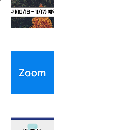
는
1
원
뮤