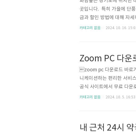
화담숲은 경기도에 위치한 대
곳입니다. 특히 가을에 단풍
금과 할인 방법에 대해 자세
요금구분성인경로.청소년어린이
카테고리 없음
2024. 10. 16. 15:0
구간2구간순환성인.경로.청소년5
간5분10분20분 화담숲 할
으로 아래와 같은 할인 방법이
Zoom PC 다
의 할인 혜택을 받을 수 ..
zoom pc 다운로드 바로
니케이션하는 편리한 서비스로
공식 사이트에서 무료 다운로드
으세요. Zoom PC 다운로드
카테고리 없음
2024. 10. 5. 16:53
내 근처 24시 