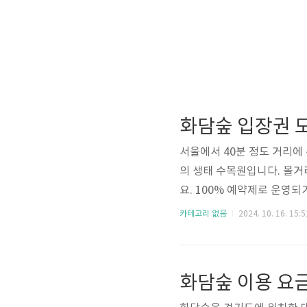
화담숲 입장권 
서울에서 40분 정도 거리에
의 생태 수목원입니다. 볼거
요. 100% 예약제로 운영
다면 아래의 화담숲 예약 
카테고리 없음
2024. 10. 16. 15:5
약 홈페이지 바로가기 화담숲
전 아래의 화담숲 예약 홈페
지 화담숲 예약홈 바로가기
화담숲 이용 요금
화담채는 화담채 입구 쪽에 