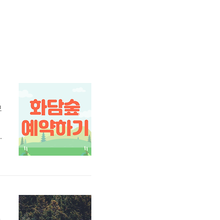
모
된
예
.